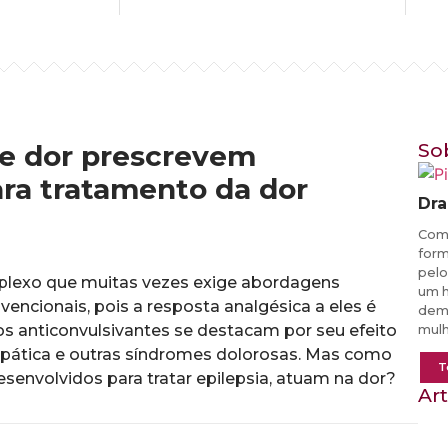
de dor prescrevem
So
ara tratamento da dor
Dra
Com 
form
pelo
mplexo que muitas vezes exige abordagens
um h
encionais, pois a resposta analgésica a eles é
dema
 os anticonvulsivantes se destacam por seu efeito
mulh
pática e outras síndromes dolorosas. Mas como
T
envolvidos para tratar epilepsia, atuam na dor?
Ar