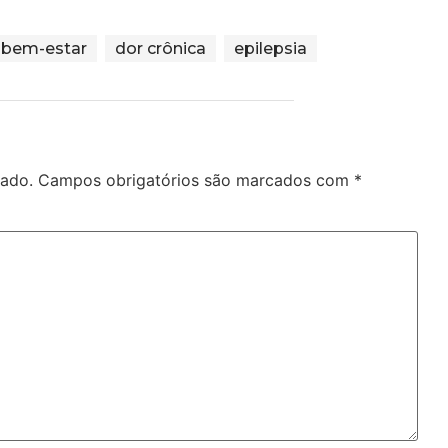
bem-estar
dor crônica
epilepsia
cado.
Campos obrigatórios são marcados com
*