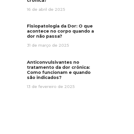
crônica?
16 de abril de 2025
Fisiopatologia da Dor: O que
acontece no corpo quando a
dor não passa?
31 de março de 2025
Anticonvulsivantes no
tratamento da dor crônica:
Como funcionam e quando
são indicados?
13 de fevereiro de 2025