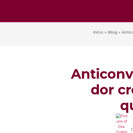
Início
»
Blog
»
Antic
Anticonv
dor c
q
D