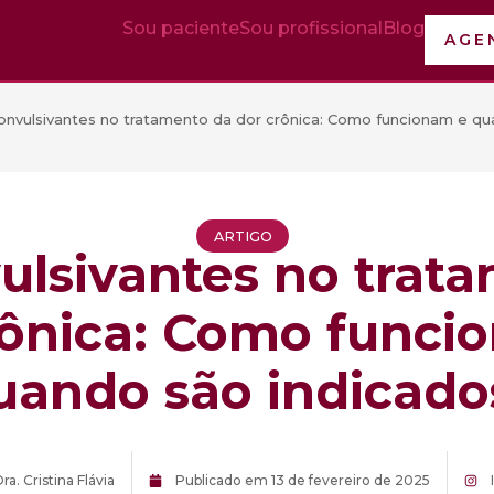
Sou paciente
Sou profissional
Blog
AGE
onvulsivantes no tratamento da dor crônica: Como funcionam e qu
ARTIGO
ulsivantes no trat
rônica: Como funci
uando são indicado
ra. Cristina Flávia
Publicado em
13 de fevereiro de 2025