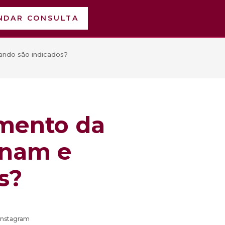
NDAR CONSULTA
ando são indicados?
amento da
onam e
s?
Instagram