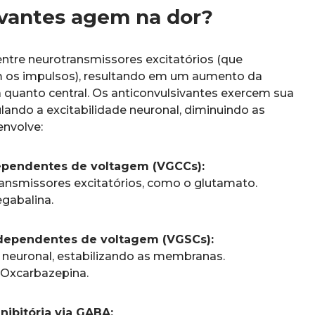
ivantes agem na dor?
entre neurotransmissores excitatórios (que
em os impulsos), resultando em um aumento da
ca quanto central. Os anticonvulsivantes exercem sua
ando a excitabilidade neuronal, diminuindo as
nvolve:
dependentes de voltagem (VGCCs):
ransmissores excitatórios, como o glutamato.
gabalina.
dependentes de voltagem (VGSCs):
e neuronal, estabilizando as membranas.
Oxcarbazepina.
ibitória via GABA: