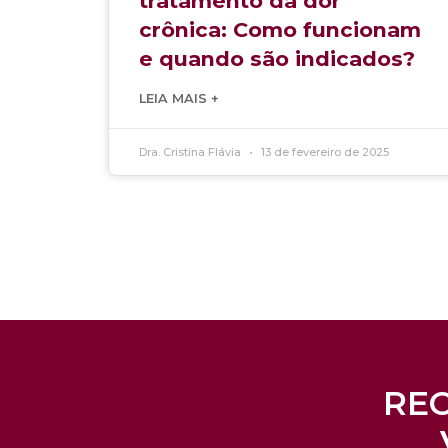
tratamento da dor
crônica: Como funcionam
e quando são indicados?
LEIA MAIS +
Dra. Cristina Flávia
13 de fevereiro de 2025
REC